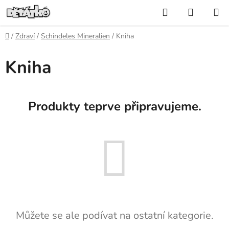
Přejít
Hledat
NÁKUP
na
KOŠÍK
obsah
Domů
/
Zdraví
/
Schindeles Mineralien
/
Kniha
Kniha
Produkty teprve připravujeme.
Můžete se ale podívat na ostatní kategorie.