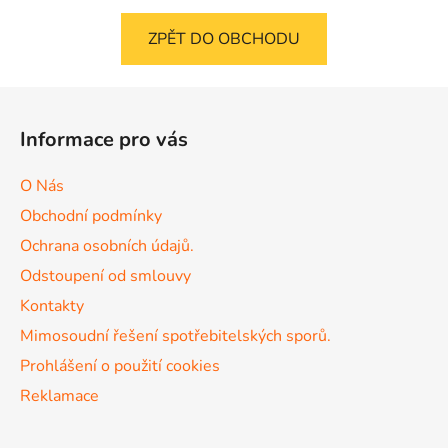
ZPĚT DO OBCHODU
Z
á
Informace pro vás
p
a
O Nás
t
Obchodní podmínky
í
Ochrana osobních údajů.
Odstoupení od smlouvy
Kontakty
Mimosoudní řešení spotřebitelských sporů.
Prohlášení o použití cookies
Reklamace