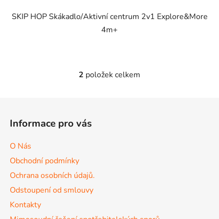
SKIP HOP Skákadlo/Aktivní centrum 2v1 Explore&More
4m+
2
položek celkem
O
v
l
Z
á
á
d
Informace pro vás
p
a
a
c
O Nás
t
í
Obchodní podmínky
p
í
r
Ochrana osobních údajů.
v
Odstoupení od smlouvy
k
Kontakty
y