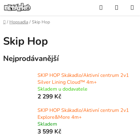
Přejít
Hledat
NÁKUP
na
KOŠÍK
obsah
Domů
/
Hopsadla
/
Skip Hop
Skip Hop
Nejprodávanější
SKIP HOP Skákadlo/Aktivní centrum 2v1
Silver Lining Cloud™ 4m+
Skladem u dodavatele
2 299 Kč
SKIP HOP Skákadlo/Aktivní centrum 2v1
Explore&More 4m+
Skladem
3 599 Kč