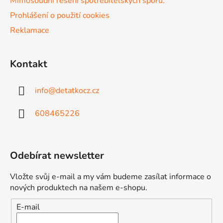
v
Mimosoudní řešení spotřebitelských sporů.
ý
Prohlášení o použití cookies
p
Reklamace
i
s
u
Kontakt
info
@
detatkocz.cz
608465226
Odebírat newsletter
Vložte svůj e-mail a my vám budeme zasílat informace o
nových produktech na našem e-shopu.
E-mail