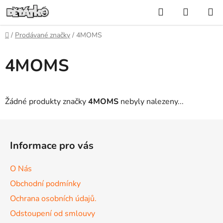
Přejít
Hledat
NÁKUP
na
KOŠÍK
obsah
Domů
/
Prodávané značky
/
4MOMS
4MOMS
Žádné produkty značky
4MOMS
nebyly nalezeny...
Z
á
Informace pro vás
p
a
O Nás
t
Obchodní podmínky
í
Ochrana osobních údajů.
Odstoupení od smlouvy