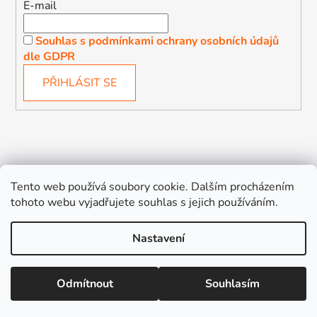
E-mail
Souhlas s podmínkami ochrany osobních údajů
dle GDPR
PŘIHLÁSIT SE
Děťátko
Autosedačky Karlovy Vary
Tento web používá soubory cookie. Dalším procházením
tohoto webu vyjadřujete souhlas s jejich používáním.
Nastavení
Vytvořil Shoptet
Odmítnout
Souhlasím
Copyright 2026
Děťátko
. Všechna práva vyhrazena.
Upravit nastavení cookies