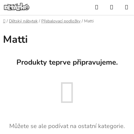
Přejít
Hledat
NÁKUP
na
KOŠÍK
obsah
Domů
/
Dětský nábytek
/
Přebalovací podložky
/
Matti
Matti
Produkty teprve připravujeme.
Můžete se ale podívat na ostatní kategorie.