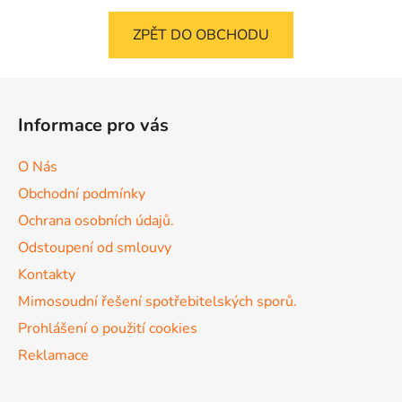
ZPĚT DO OBCHODU
Z
á
Informace pro vás
p
a
O Nás
t
Obchodní podmínky
í
Ochrana osobních údajů.
Odstoupení od smlouvy
Kontakty
Mimosoudní řešení spotřebitelských sporů.
Prohlášení o použití cookies
Reklamace