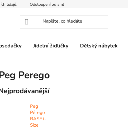
ích údajů.
Odstoupení od smlouvy
Kontakty
Mimosou
osedačky
Jídelní židličky
Dětský nábytek
Peg Perego
Nejprodávanější
Peg
Pérego
BASE i-
Size