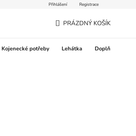
Přihlášení
Registrace
dní řešení spotřebitelských sporů.
Prohlášení o použití cookies
PRÁZDNÝ KOŠÍK
NÁKUPNÍ
KOŠÍK
Kojenecké potřeby
Lehátka
Doplňky
Hr