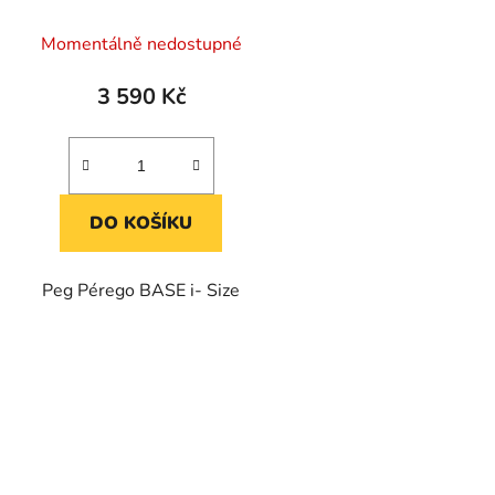
k
t
Momentálně nedostupné
ů
3 590 Kč
DO KOŠÍKU
Peg Pérego BASE i- Size
O
v
l
á
d
a