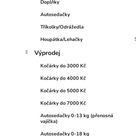
Doplňky
p
a
Autosedačky
n
Tříkolky/Odrážedla
e
l
Houpátka/Lehačky
Výprodej
Kočárky do 3000 Kč
Kočárky do 4000 Kč
i
Kočárky do 5000 Kč
Kočárky do 7000 Kč
Autosedačky 0-13 kg (přenosná
vajíčka)
Autosedačky 0-18 kg