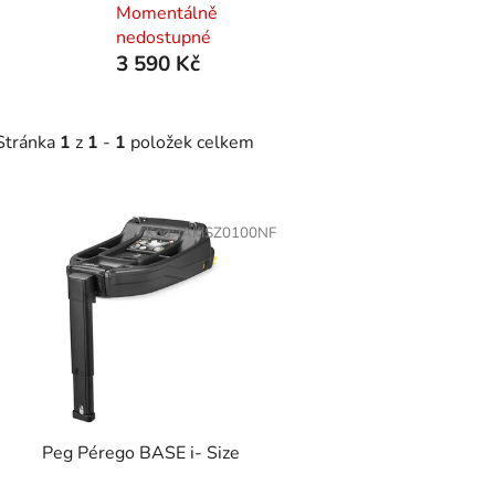
Momentálně
nedostupné
3 590 Kč
Stránka
1
z
1
-
1
položek celkem
V
ý
Kód:
IAKISZ0100NF
p
s
p
r
o
d
Peg Pérego BASE i- Size
u