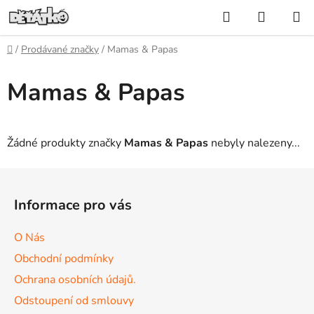
Přejít
Hledat
NÁKUP
na
KOŠÍK
obsah
Domů
/
Prodávané značky
/
Mamas & Papas
Mamas & Papas
Žádné produkty značky
Mamas & Papas
nebyly nalezeny...
Z
á
Informace pro vás
p
a
O Nás
t
Obchodní podmínky
í
Ochrana osobních údajů.
Odstoupení od smlouvy