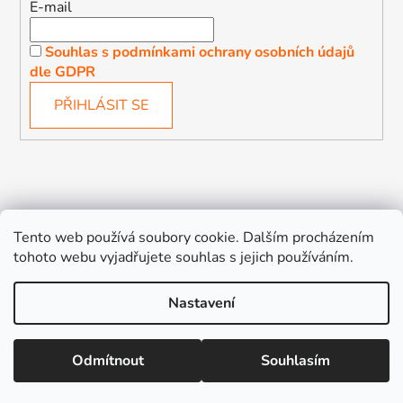
E-mail
Souhlas s podmínkami ochrany osobních údajů
dle GDPR
PŘIHLÁSIT SE
Děťátko
Autosedačky Karlovy Vary
Tento web používá soubory cookie. Dalším procházením
tohoto webu vyjadřujete souhlas s jejich používáním.
Nastavení
Vytvořil Shoptet
Odmítnout
Souhlasím
Copyright 2026
Děťátko
. Všechna práva vyhrazena.
Upravit nastavení cookies