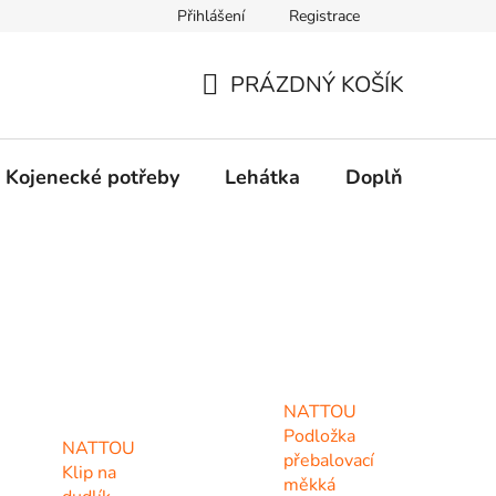
Přihlášení
Registrace
dní řešení spotřebitelských sporů.
Prohlášení o použití cookies
PRÁZDNÝ KOŠÍK
NÁKUPNÍ
KOŠÍK
Kojenecké potřeby
Lehátka
Doplňky
Hr
NATTOU
Podložka
NATTOU
přebalovací
Klip na
měkká