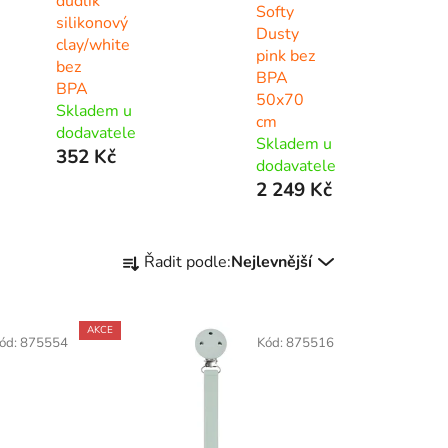
dudlík
Softy
silikonový
Dusty
clay/white
pink bez
bez
BPA
BPA
50x70
Skladem u
cm
dodavatele
Skladem u
352 Kč
dodavatele
2 249 Kč
Ř
Řadit podle:
Nejlevnější
a
z
e
AKCE
ód:
875554
Kód:
875516
n
í
p
r