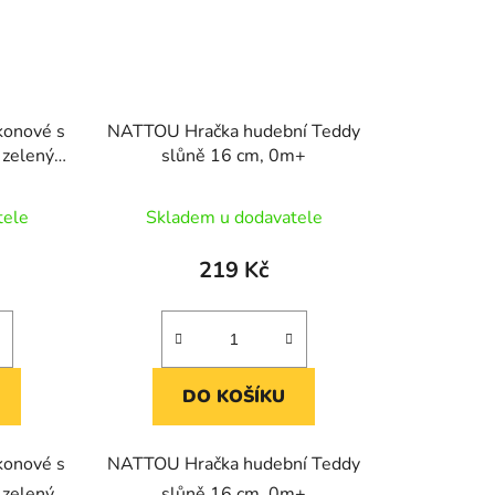
konové s
NATTOU Hračka hudební Teddy
 zelený
slůně 16 cm, 0m+
tele
Skladem u dodavatele
219 Kč
DO KOŠÍKU
konové s
NATTOU Hračka hudební Teddy
 zelený
slůně 16 cm, 0m+