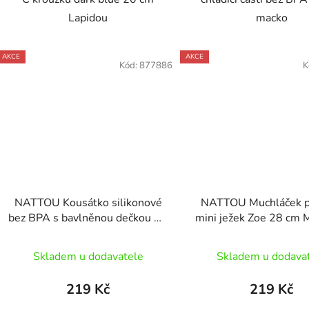
Lapidou
macko
AKCE
AKCE
Kód:
877886
K
NATTOU Kousátko silikonové
NATTOU Muchláček p
bez BPA s bavlněnou dečkou 28
mini ježek Zoe 28 cm M
x 28 cm grey
& Lana
Skladem u dodavatele
Skladem u dodava
219 Kč
219 Kč