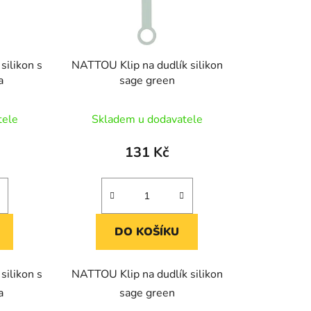
o
d
u
k
silikon s
NATTOU Klip na dudlík silikon
t
a
sage green
ů
tele
Skladem u dodavatele
131 Kč
DO KOŠÍKU
silikon s
NATTOU Klip na dudlík silikon
a
sage green