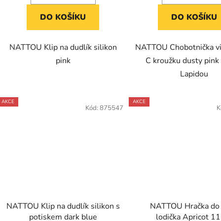
DO KOŠÍKU
DO KOŠÍKU
NATTOU Klip na dudlík silikon
NATTOU Chobotnička vi
pink
C kroužku dusty pink
Lapidou
AKCE
AKCE
Kód:
875547
K
NATTOU Klip na dudlík silikon s
NATTOU Hračka do
potiskem dark blue
lodička Apricot 1