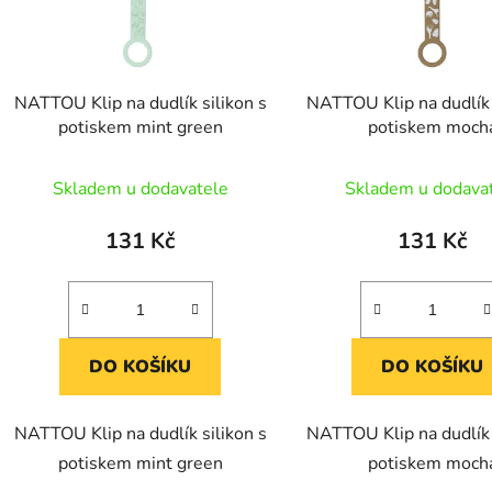
p
r
o
d
NATTOU Klip na dudlík silikon s
NATTOU Klip na dudlík 
u
potiskem mint green
potiskem moch
k
t
Skladem u dodavatele
Skladem u dodava
ů
131 Kč
131 Kč
DO KOŠÍKU
DO KOŠÍKU
NATTOU Klip na dudlík silikon s
NATTOU Klip na dudlík 
potiskem mint green
potiskem moch