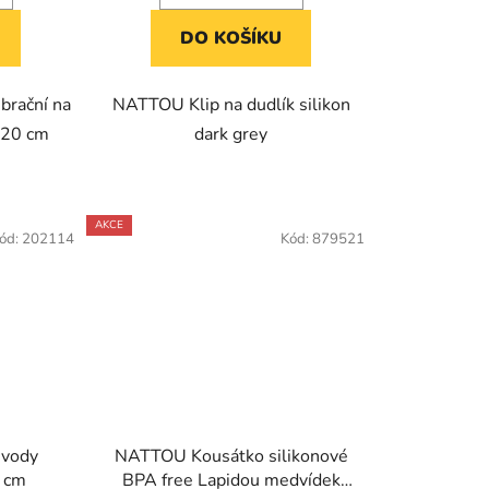
DO KOŠÍKU
brační na
NATTOU Klip na dudlík silikon
 20 cm
dark grey
AKCE
ód:
202114
Kód:
879521
 vody
NATTOU Kousátko silikonové
1 cm
BPA free Lapidou medvídek