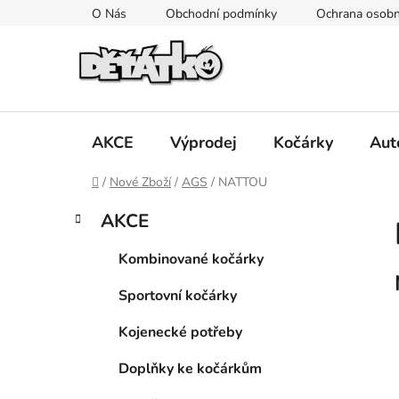
Přejít
O Nás
Obchodní podmínky
Ochrana osobn
na
obsah
AKCE
Výprodej
Kočárky
Aut
Domů
/
Nové Zboží
/
AGS
/
NATTOU
P
K
Přeskočit
AKCE
a
kategorie
o
t
s
Kombinované kočárky
e
t
g
Sportovní kočárky
r
o
a
r
Kojenecké potřeby
i
n
e
n
Doplňky ke kočárkům
í