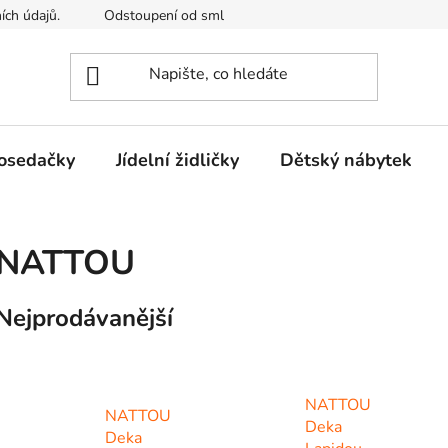
ích údajů.
Odstoupení od smlouvy
Kontakty
Mimosou
osedačky
Jídelní židličky
Dětský nábytek
NATTOU
Nejprodávanější
NATTOU
NATTOU
Deka
Deka