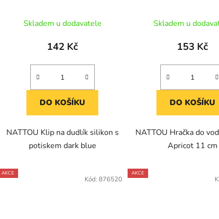
Skladem u dodavatele
Skladem u dodava
142 Kč
153 Kč
DO KOŠÍKU
DO KOŠÍKU
NATTOU Klip na dudlík silikon s
NATTOU Hračka do vody
potiskem dark blue
Apricot 11 cm
AKCE
AKCE
Kód:
876520
K