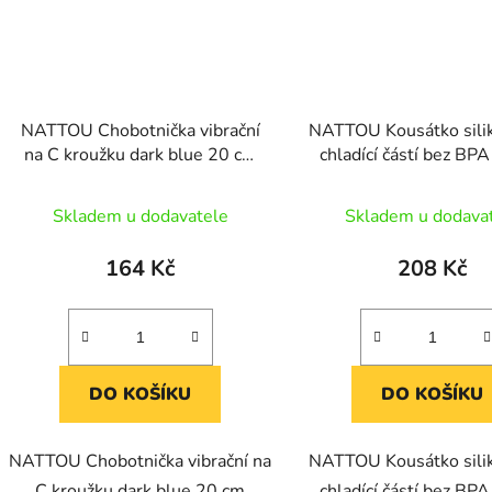
NATTOU Chobotnička vibrační
NATTOU Kousátko sili
na C kroužku dark blue 20 cm
chladící částí bez BPA
Lapidou
macko
Skladem u dodavatele
Skladem u dodava
164 Kč
208 Kč
DO KOŠÍKU
DO KOŠÍKU
NATTOU Chobotnička vibrační na
NATTOU Kousátko sili
C kroužku dark blue 20 cm
chladící částí bez BPA