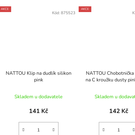
AKCE
AKCE
Kód:
875523
K
NATTOU Klip na dudlík silikon
NATTOU Chobotnička v
pink
na C kroužku dusty pi
Lapidou
Skladem u dodavatele
Skladem u dodava
141 Kč
142 Kč