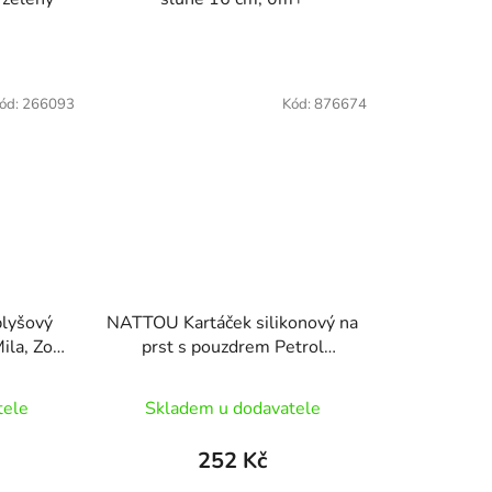
ód:
266093
Kód:
876674
lyšový
NATTOU Kartáček silikonový na
ila, Zoe
prst s pouzdrem Petrol
blue/Aqua blue 2 ks
tele
Skladem u dodavatele
252 Kč