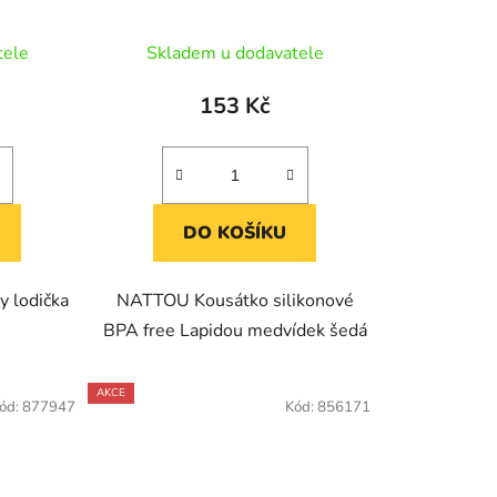
šedá
tele
Skladem u dodavatele
153 Kč
DO KOŠÍKU
 lodička
NATTOU Kousátko silikonové
BPA free Lapidou medvídek šedá
AKCE
ód:
877947
Kód:
856171