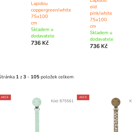
Lapidou
Lapidou
old
coppergreen/white
pink/white
75x100
75x100
cm
cm
Skladem u
Skladem u
dodavatele
dodavatele
736 Kč
736 Kč
Stránka
1
z
3
-
105
položek celkem
V
AKCE
AKCE
ý
Kód:
875561
K
p
s