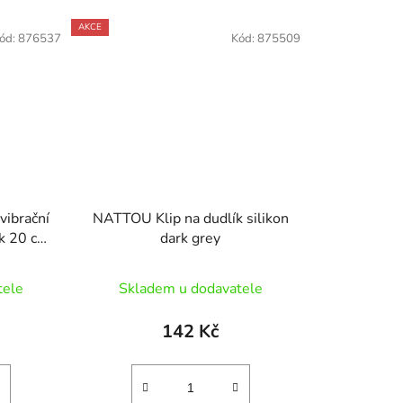
AKCE
ód:
876537
Kód:
875509
ibrační
NATTOU Klip na dudlík silikon
nk 20 cm
dark grey
tele
Skladem u dodavatele
142 Kč