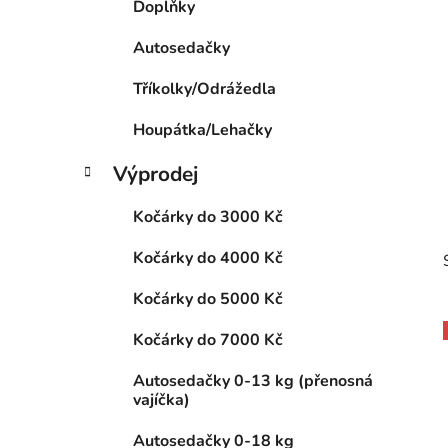
Doplňky
p
a
Autosedačky
n
Tříkolky/Odrážedla
e
l
Houpátka/Lehačky
Výprodej
Kočárky do 3000 Kč
Kočárky do 4000 Kč
Kočárky do 5000 Kč
Kočárky do 7000 Kč
Autosedačky 0-13 kg (přenosná
i
vajíčka)
Autosedačky 0-18 kg