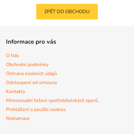
ZPĚT DO OBCHODU
Z
á
Informace pro vás
p
a
O Nás
t
Obchodní podmínky
í
Ochrana osobních údajů.
Odstoupení od smlouvy
Kontakty
Mimosoudní řešení spotřebitelských sporů.
Prohlášení o použití cookies
Reklamace