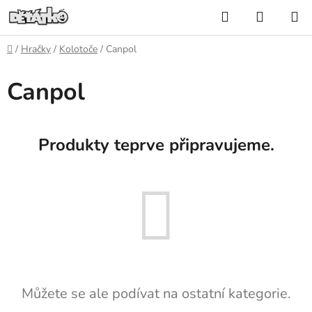
Přejít
Hledat
NÁKUP
na
KOŠÍK
obsah
Domů
/
Hračky
/
Kolotoče
/
Canpol
Canpol
Produkty teprve připravujeme.
Můžete se ale podívat na ostatní kategorie.