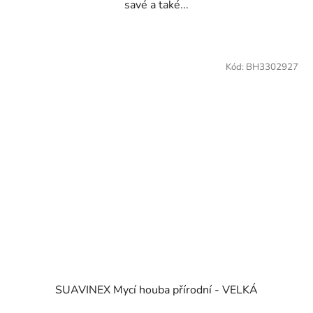
savé a také...
Kód:
BH3302927
SUAVINEX Mycí houba přírodní - VELKÁ