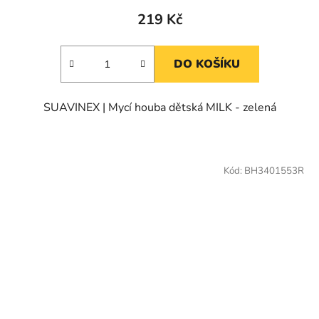
219 Kč
DO KOŠÍKU
SUAVINEX | Mycí houba dětská MILK - zelená
Kód:
BH3401553R