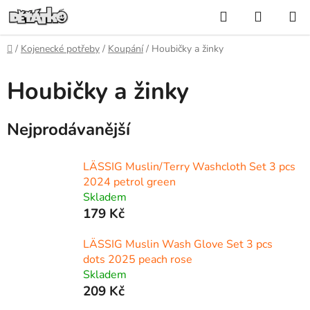
Přejít
Hledat
NÁKUP
na
KOŠÍK
obsah
Domů
/
Kojenecké potřeby
/
Koupání
/
Houbičky a žinky
Houbičky a žinky
Nejprodávanější
LÄSSIG Muslin/Terry Washcloth Set 3 pcs
2024 petrol green
Skladem
179 Kč
LÄSSIG Muslin Wash Glove Set 3 pcs
dots 2025 peach rose
Skladem
209 Kč