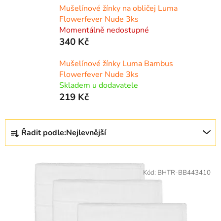
Mušelínové žínky na obličej Luma
Flowerfever Nude 3ks
Momentálně nedostupné
340 Kč
Mušelínové žínky Luma Bambus
Flowerfever Nude 3ks
Skladem u dodavatele
219 Kč
Ř
Řadit podle:
Nejlevnější
a
z
V
e
ý
Kód:
BHTR-BB443410
n
p
í
i
p
s
r