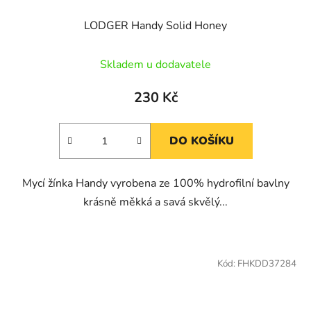
LODGER Handy Solid Honey
Skladem u dodavatele
230 Kč
DO KOŠÍKU
Mycí žínka Handy vyrobena ze 100% hydrofilní bavlny
krásně měkká a savá skvělý...
Kód:
FHKDD37284