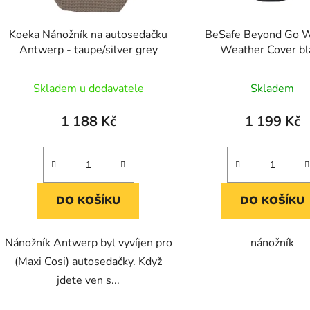
o
d
Koeka Nánožník na autosedačku
BeSafe Beyond Go 
u
Antwerp - taupe/silver grey
Weather Cover bl
k
t
Skladem u dodavatele
Skladem
ů
1 188 Kč
1 199 Kč
DO KOŠÍKU
DO KOŠÍKU
Nánožník Antwerp byl vyvíjen pro
nánožník
(Maxi Cosi) autosedačky. Když
jdete ven s...