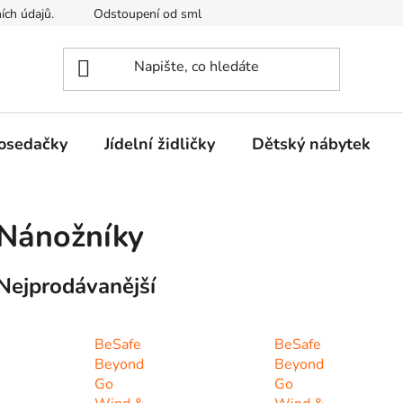
ích údajů.
Odstoupení od smlouvy
Kontakty
Mimosou
osedačky
Jídelní židličky
Dětský nábytek
Nánožníky
Nejprodávanější
BeSafe
BeSafe
Beyond
Beyond
Go
Go