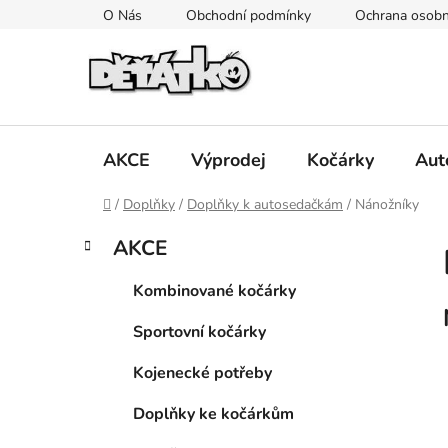
Přejít
O Nás
Obchodní podmínky
Ochrana osobn
na
obsah
AKCE
Výprodej
Kočárky
Aut
Domů
/
Doplňky
/
Doplňky k autosedačkám
/
Nánožníky
P
K
Přeskočit
AKCE
a
kategorie
o
t
s
Kombinované kočárky
e
t
g
Sportovní kočárky
r
o
a
r
Kojenecké potřeby
i
n
e
n
Doplňky ke kočárkům
í