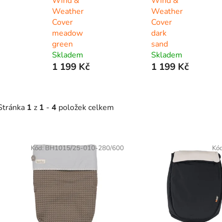
Wind &
Wind &
Weather
Weather
Cover
Cover
meadow
dark
green
sand
Skladem
Skladem
1 199 Kč
1 199 Kč
Stránka
1
z
1
-
4
položek celkem
V
ý
Kód:
BH1015/25-010-280/600
Kó
p
s
p
r