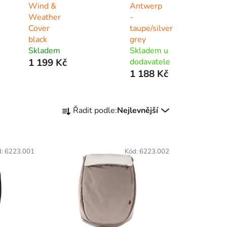
Wind &
Antwerp
Weather
-
Cover
taupe/silver
black
grey
Skladem
Skladem u
1 199 Kč
dodavatele
1 188 Kč
Ř
Řadit podle:
Nejlevnější
a
z
e
d:
6223.001
Kód:
6223.002
n
í
p
r
o
d