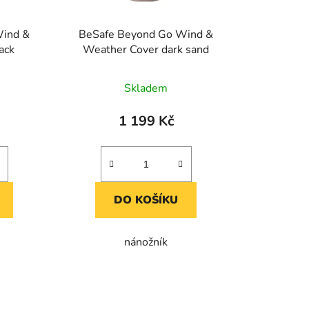
u
k
Wind &
BeSafe Beyond Go Wind &
t
ack
Weather Cover dark sand
ů
Skladem
1 199 Kč
DO KOŠÍKU
nánožník