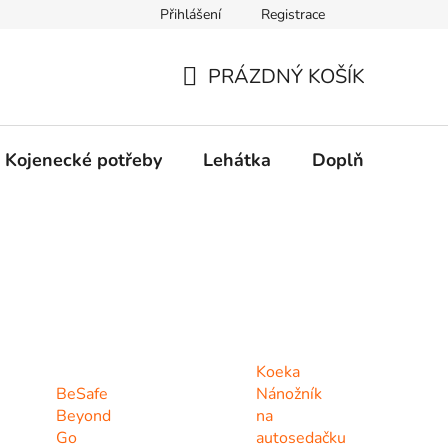
Přihlášení
Registrace
dní řešení spotřebitelských sporů.
Prohlášení o použití cookies
PRÁZDNÝ KOŠÍK
NÁKUPNÍ
KOŠÍK
Kojenecké potřeby
Lehátka
Doplňky
Hr
Koeka
BeSafe
Nánožník
Beyond
na
Go
autosedačku