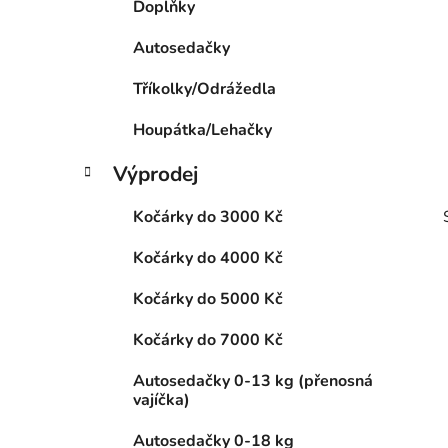
Doplňky
p
a
Autosedačky
n
Tříkolky/Odrážedla
e
l
Houpátka/Lehačky
Výprodej
Kočárky do 3000 Kč
Kočárky do 4000 Kč
Kočárky do 5000 Kč
Kočárky do 7000 Kč
i
Autosedačky 0-13 kg (přenosná
vajíčka)
Autosedačky 0-18 kg