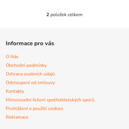
2
položek celkem
O
v
l
Z
á
á
d
Informace pro vás
p
a
a
c
O Nás
t
í
Obchodní podmínky
p
í
r
Ochrana osobních údajů.
v
Odstoupení od smlouvy
k
Kontakty
y
v
Mimosoudní řešení spotřebitelských sporů.
ý
Prohlášení o použití cookies
p
Reklamace
i
s