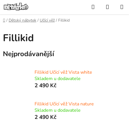
Přejít
Hledat
NÁKUP
na
KOŠÍK
obsah
Domů
/
Dětský nábytek
/
Učící věž
/
Fillikid
Fillikid
Nejprodávanější
Fillikid Učící věž Vista white
Skladem u dodavatele
2 490 Kč
Fillikid Učící věž Vista nature
Skladem u dodavatele
2 490 Kč