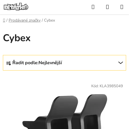
Přejít
Hledat
NÁKUP
na
KOŠÍK
obsah
Domů
/
Prodávané značky
/
Cybex
Cybex
Ř
Řadit podle:
Nejlevnější
a
z
V
e
ý
Kód:
KLA3985049
n
p
í
i
p
s
r
p
o
r
d