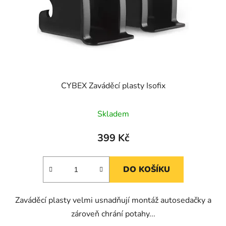
o
u
d
k
u
t
k
ů
t
ů
CYBEX Zaváděcí plasty Isofix
Skladem
399 Kč
DO KOŠÍKU
Zaváděcí plasty velmi usnadňují montáž autosedačky a
zároveň chrání potahy...