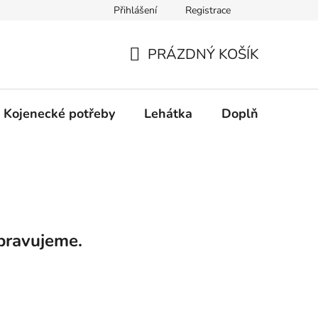
Přihlášení
Registrace
dní řešení spotřebitelských sporů.
Prohlášení o použití cookies
PRÁZDNÝ KOŠÍK
NÁKUPNÍ
KOŠÍK
Kojenecké potřeby
Lehátka
Doplňky
Hr
pravujeme.