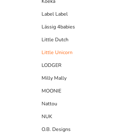
Koeka
Label Label
Lässig 4babies
Little Dutch
Little Unicorn
LODGER
Milly Mally
MOONIE
Nattou
NUK
O.B. Designs