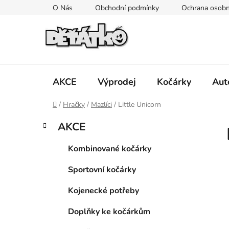
Přejít
O Nás
Obchodní podmínky
Ochrana osobn
na
obsah
AKCE
Výprodej
Kočárky
Aut
Domů
/
Hračky
/
Mazlíci
/
Little Unicorn
P
K
Přeskočit
AKCE
a
kategorie
o
t
s
Kombinované kočárky
e
t
g
Sportovní kočárky
r
o
a
r
Kojenecké potřeby
i
n
e
n
Doplňky ke kočárkům
í