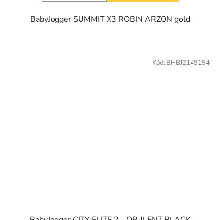
BabyJogger SUMMIT X3 ROBIN ARZON gold
Kód:
BHBJ2149194
BabyJogger CITY ELITE 2 - OPULENT BLACK