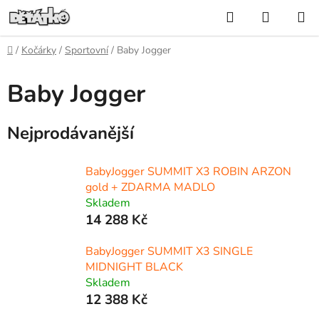
Přejít
Hledat
NÁKUP
na
KOŠÍK
obsah
Domů
/
Kočárky
/
Sportovní
/
Baby Jogger
Baby Jogger
Nejprodávanější
BabyJogger SUMMIT X3 ROBIN ARZON
gold + ZDARMA MADLO
Skladem
14 288 Kč
BabyJogger SUMMIT X3 SINGLE
MIDNIGHT BLACK
Skladem
12 388 Kč