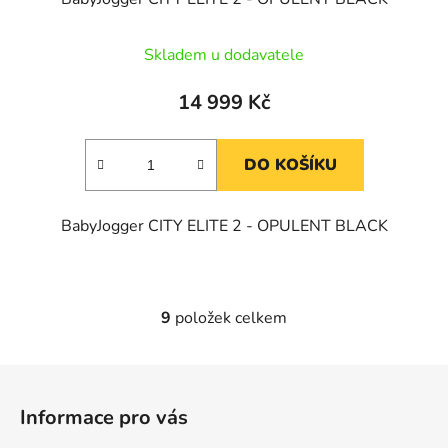
Skladem u dodavatele
14 999 Kč
DO KOŠÍKU
BabyJogger CITY ELITE 2 - OPULENT BLACK
9
položek celkem
O
v
l
Z
á
á
d
Informace pro vás
p
a