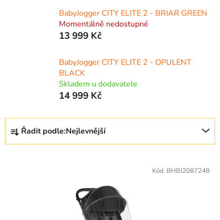
BabyJogger CITY ELITE 2 - BRIAR GREEN
Momentálně nedostupné
13 999 Kč
BabyJogger CITY ELITE 2 - OPULENT
BLACK
Skladem u dodavatele
14 999 Kč
Ř
Řadit podle:
Nejlevnější
a
z
V
e
ý
Kód:
BHBJ2087248
n
p
í
i
p
s
r