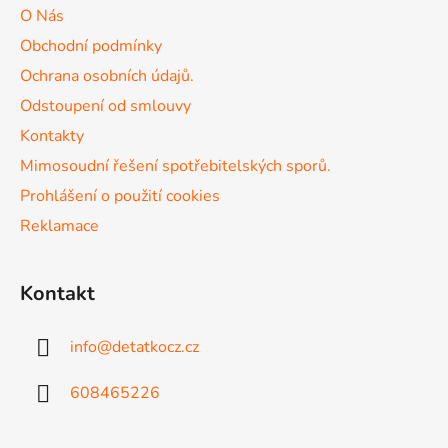
a
c
O Nás
t
í
Obchodní podmínky
p
í
r
Ochrana osobních údajů.
v
Odstoupení od smlouvy
k
Kontakty
y
v
Mimosoudní řešení spotřebitelských sporů.
ý
Prohlášení o použití cookies
p
Reklamace
i
s
u
Kontakt
info
@
detatkocz.cz
608465226