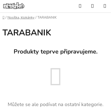
Přejít
Hledat
NÁKUP
na
KOŠÍK
obsah
Domů
/
Nosítka, klokánky
/
TARABANIK
TARABANIK
Produkty teprve připravujeme.
Můžete se ale podívat na ostatní kategorie.