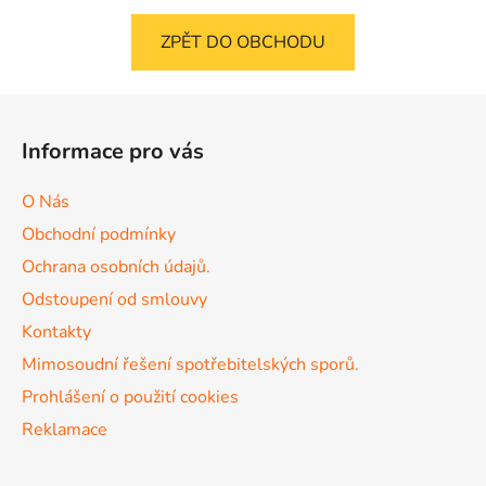
ZPĚT DO OBCHODU
Z
á
Informace pro vás
p
a
O Nás
t
Obchodní podmínky
í
Ochrana osobních údajů.
Odstoupení od smlouvy
Kontakty
Mimosoudní řešení spotřebitelských sporů.
Prohlášení o použití cookies
Reklamace