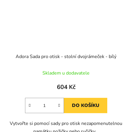
Adora Sada pro otisk - stolní dvojrámeček - bílý
Skladem u dodavatele
604 Kč
DO KOŠÍKU
Vytvořte si pomocí sady pro otisk nezapomenutelnou
památku nožičky nebo ručičky...