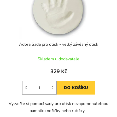
o
u
d
k
u
t
k
ů
t
ů
Adora Sada pro otisk - velký závěsný otisk
Skladem u dodavatele
329 Kč
DO KOŠÍKU
Vytvořte si pomocí sady pro otisk nezapomenutelnou
památku nožičky nebo ručičky...