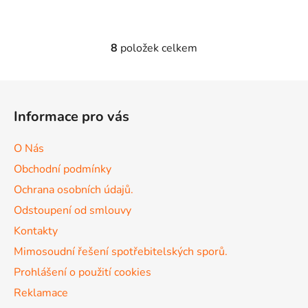
8
položek celkem
O
v
l
Z
á
á
d
Informace pro vás
p
a
a
c
O Nás
t
í
Obchodní podmínky
p
í
r
Ochrana osobních údajů.
v
Odstoupení od smlouvy
k
Kontakty
y
v
Mimosoudní řešení spotřebitelských sporů.
ý
Prohlášení o použití cookies
p
Reklamace
i