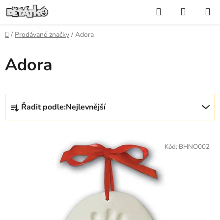
Přejít
Hledat
NÁKUP
na
KOŠÍK
obsah
Domů
/
Prodávané značky
/
Adora
Adora
Ř
Řadit podle:
Nejlevnější
a
z
V
e
ý
Kód:
BHNO002
n
p
í
i
p
s
r
p
o
r
d