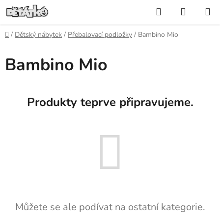
Přejít
Hledat
NÁKUP
na
KOŠÍK
obsah
Domů
/
Dětský nábytek
/
Přebalovací podložky
/
Bambino Mio
Bambino Mio
Produkty teprve připravujeme.
Můžete se ale podívat na ostatní kategorie.