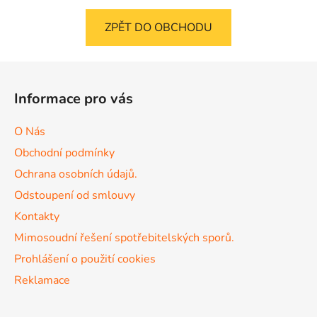
ZPĚT DO OBCHODU
Z
á
Informace pro vás
p
a
O Nás
t
Obchodní podmínky
í
Ochrana osobních údajů.
Odstoupení od smlouvy
Kontakty
Mimosoudní řešení spotřebitelských sporů.
Prohlášení o použití cookies
Reklamace