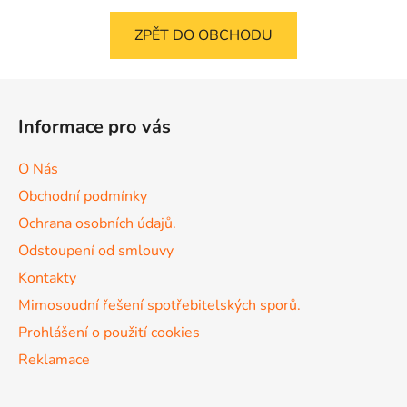
ZPĚT DO OBCHODU
Z
á
Informace pro vás
p
a
O Nás
t
Obchodní podmínky
í
Ochrana osobních údajů.
Odstoupení od smlouvy
Kontakty
Mimosoudní řešení spotřebitelských sporů.
Prohlášení o použití cookies
Reklamace