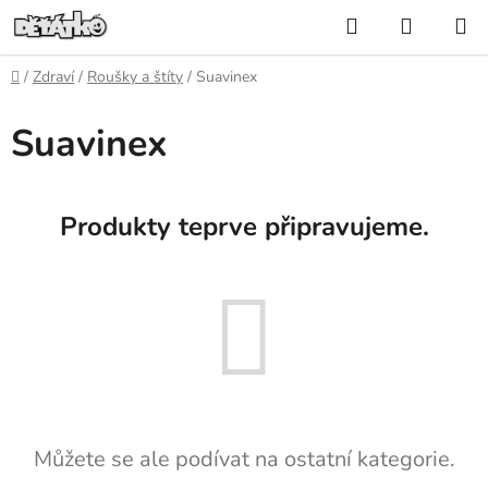
Přejít
Hledat
NÁKUP
na
KOŠÍK
obsah
Domů
/
Zdraví
/
Roušky a štíty
/
Suavinex
Suavinex
Produkty teprve připravujeme.
Můžete se ale podívat na ostatní kategorie.