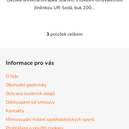
žíněnkou UR-šedá, buk 200...
3
položek celkem
O
v
l
Z
á
á
d
Informace pro vás
p
a
a
c
O Nás
t
í
Obchodní podmínky
p
í
r
Ochrana osobních údajů.
v
Odstoupení od smlouvy
k
Kontakty
y
v
Mimosoudní řešení spotřebitelských sporů.
ý
Prohlášení o použití cookies