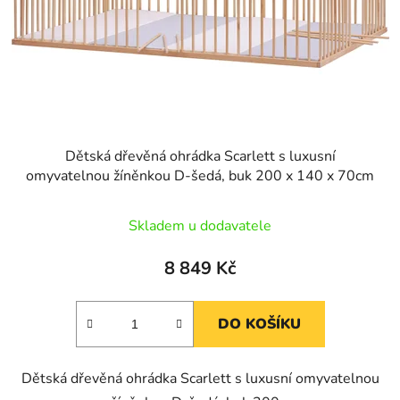
o
u
d
k
u
t
k
ů
t
ů
Dětská dřevěná ohrádka Scarlett s luxusní
omyvatelnou žíněnkou D-šedá, buk 200 x 140 x 70cm
Skladem u dodavatele
8 849 Kč
DO KOŠÍKU
Dětská dřevěná ohrádka Scarlett s luxusní omyvatelnou