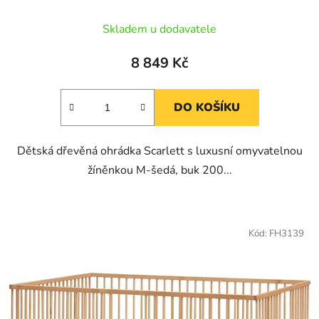
Skladem u dodavatele
8 849 Kč
DO KOŠÍKU
Dětská dřevěná ohrádka Scarlett s luxusní omyvatelnou
žíněnkou M-šedá, buk 200...
Kód:
FH3139