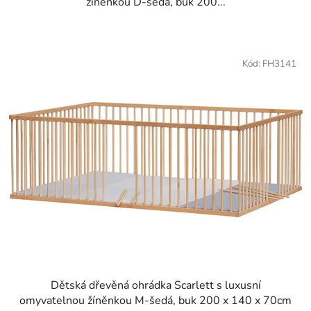
žíněnkou D-šedá, buk 200...
Kód:
FH3141
Dětská dřevěná ohrádka Scarlett s luxusní
omyvatelnou žíněnkou M-šedá, buk 200 x 140 x 70cm