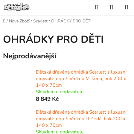
Přejít
Hledat
NÁKUP
na
KOŠÍK
obsah
Domů
/
Nové Zboží
/
Scarlett
/
OHRÁDKY PRO DĚTI
OHRÁDKY PRO DĚTI
Nejprodávanější
Dětská dřevěná ohrádka Scarlett s luxusní
omyvatelnou žíněnkou M-šedá, buk 200 x
140 x 70cm
Skladem u dodavatele
8 849 Kč
Dětská dřevěná ohrádka Scarlett s luxusní
omyvatelnou žíněnkou D-šedá, buk 200 x
140 x 70cm
Skladem u dodavatele