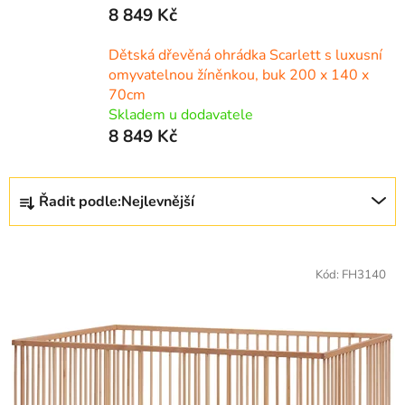
8 849 Kč
Dětská dřevěná ohrádka Scarlett s luxusní
omyvatelnou žíněnkou, buk 200 x 140 x
70cm
Skladem u dodavatele
8 849 Kč
Ř
Řadit podle:
Nejlevnější
a
z
V
e
ý
Kód:
FH3140
n
p
í
i
p
s
r
p
o
r
d