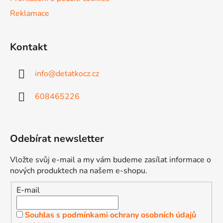
p
Reklamace
i
s
u
Kontakt
info
@
detatkocz.cz
608465226
Odebírat newsletter
Vložte svůj e-mail a my vám budeme zasílat informace o
nových produktech na našem e-shopu.
E-mail
Souhlas s podmínkami ochrany osobních údajů