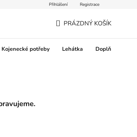
Přihlášení
Registrace
dní řešení spotřebitelských sporů.
Prohlášení o použití cookies
PRÁZDNÝ KOŠÍK
NÁKUPNÍ
KOŠÍK
Kojenecké potřeby
Lehátka
Doplňky
Hr
pravujeme.