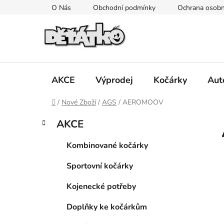
Přejít
O Nás
Obchodní podmínky
Ochrana osobn
na
obsah
AKCE
Výprodej
Kočárky
Aut
Domů
/
Nové Zboží
/
AGS
/
AEROMOOV
P
K
Přeskočit
AKCE
a
kategorie
o
t
s
Kombinované kočárky
e
t
g
Sportovní kočárky
r
o
a
r
Kojenecké potřeby
i
n
e
n
Doplňky ke kočárkům
í