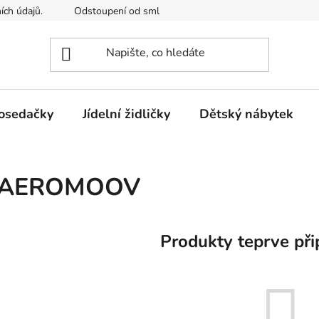
ích údajů.
Odstoupení od smlouvy
Kontakty
Mimosou
osedačky
Jídelní židličky
Dětský nábytek
AEROMOOV
Produkty teprve při