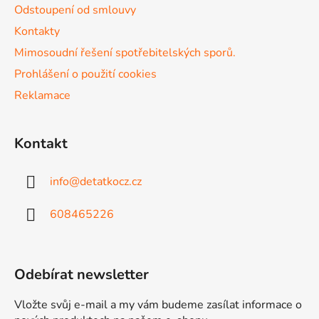
v
Odstoupení od smlouvy
k
Kontakty
y
v
Mimosoudní řešení spotřebitelských sporů.
ý
Prohlášení o použití cookies
p
Reklamace
i
s
u
Kontakt
info
@
detatkocz.cz
608465226
Odebírat newsletter
Vložte svůj e-mail a my vám budeme zasílat informace o