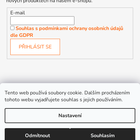
nových produktech na našem e-shopu.
E-mail
Souhlas s podmínkami ochrany osobních údajů
dle GDPR
PŘIHLÁSIT SE
Děťátko
Autosedačky Karlovy Vary
Tento web používá soubory cookie. Dalším procházením
tohoto webu vyjadřujete souhlas s jejich používáním.
Nastavení
Vytvořil Shoptet
Odmítnout
Souhlasím
Copyright 2026
Děťátko
. Všechna práva vyhrazena.