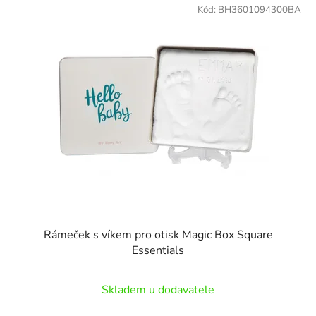
ý
Kód:
BH3601094300BA
n
p
í
i
p
s
r
p
o
r
d
o
u
d
k
u
t
k
ů
t
ů
Rámeček s víkem pro otisk Magic Box Square
Essentials
Skladem u dodavatele