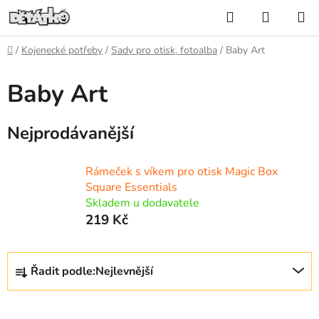
Přejít
Hledat
NÁKUP
na
KOŠÍK
obsah
Domů
/
Kojenecké potřeby
/
Sady pro otisk, fotoalba
/
Baby Art
Baby Art
Nejprodávanější
Rámeček s víkem pro otisk Magic Box
Square Essentials
Skladem u dodavatele
219 Kč
Ř
Řadit podle:
Nejlevnější
a
z
V
e