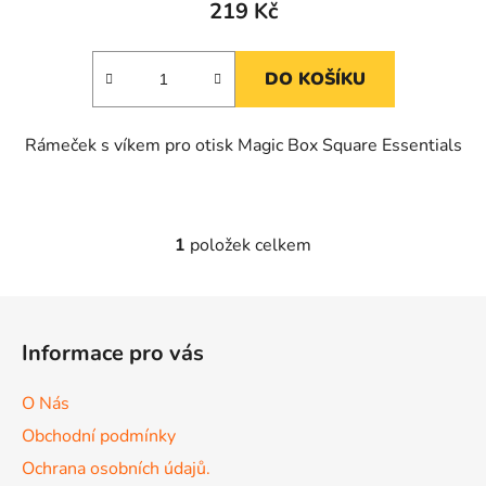
219 Kč
DO KOŠÍKU
Rámeček s víkem pro otisk Magic Box Square Essentials
1
položek celkem
O
v
l
Z
á
á
d
Informace pro vás
p
a
a
c
O Nás
t
í
Obchodní podmínky
p
í
r
Ochrana osobních údajů.