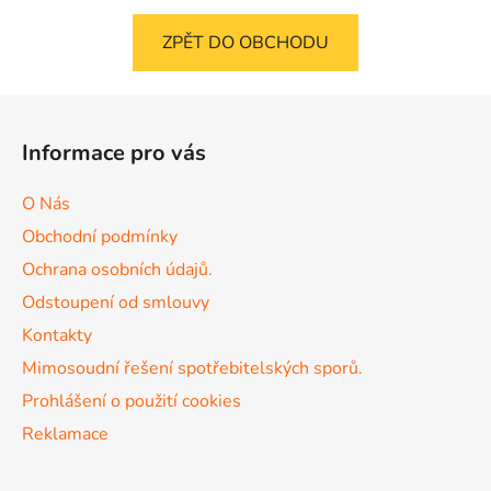
ZPĚT DO OBCHODU
Z
á
Informace pro vás
p
a
O Nás
t
Obchodní podmínky
í
Ochrana osobních údajů.
Odstoupení od smlouvy
Kontakty
Mimosoudní řešení spotřebitelských sporů.
Prohlášení o použití cookies
Reklamace