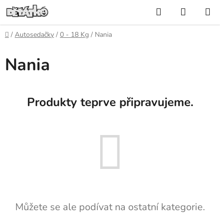
Přejít
Hledat
NÁKUP
na
KOŠÍK
obsah
Domů
/
Autosedačky
/
0 - 18 Kg
/
Nania
Nania
Produkty teprve připravujeme.
Můžete se ale podívat na ostatní kategorie.