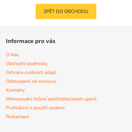
ZPĚT DO OBCHODU
Z
á
Informace pro vás
p
a
O Nás
t
Obchodní podmínky
í
Ochrana osobních údajů.
Odstoupení od smlouvy
Kontakty
Mimosoudní řešení spotřebitelských sporů.
Prohlášení o použití cookies
Reklamace