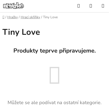
Přejít
Hledat
NÁKUP
na
KOŠÍK
obsah
Domů
/
Hračky
/
Hrací skříňky
/
Tiny Love
Tiny Love
Produkty teprve připravujeme.
Můžete se ale podívat na ostatní kategorie.