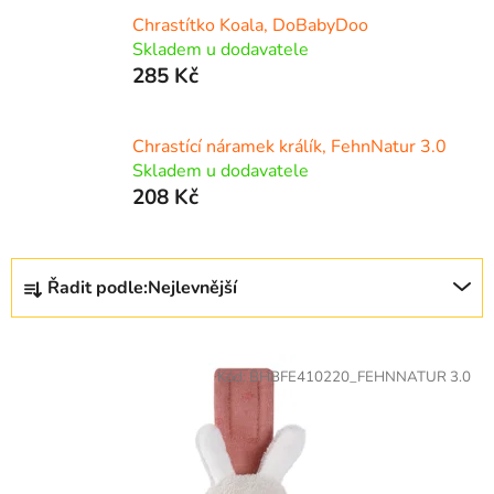
Chrastítko Koala, DoBabyDoo
Skladem u dodavatele
285 Kč
Chrastící náramek králík, FehnNatur 3.0
Skladem u dodavatele
208 Kč
Ř
Řadit podle:
Nejlevnější
a
z
V
e
ý
Kód:
BHBFE410220_FEHNNATUR 3.0
n
p
í
i
p
s
r