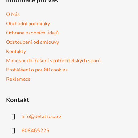
Informace pro vás
p
a
a
c
O Nás
t
í
Obchodní podmínky
p
í
r
Ochrana osobních údajů.
v
Odstoupení od smlouvy
k
Kontakty
y
v
Mimosoudní řešení spotřebitelských sporů.
ý
Prohlášení o použití cookies
p
Reklamace
i
s
u
Kontakt
info
@
detatkocz.cz
608465226