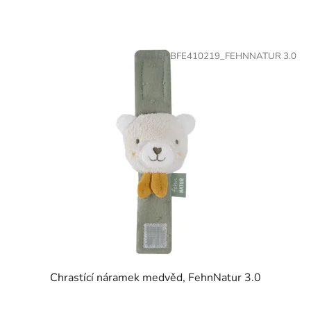
Kód:
BHBFE410219_FEHNNATUR 3.0
Chrastící náramek medvěd, FehnNatur 3.0