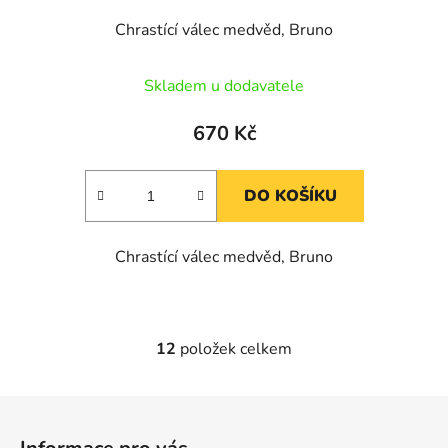
Chrastící válec medvěd, Bruno
Skladem u dodavatele
670 Kč
DO KOŠÍKU
Chrastící válec medvěd, Bruno
12
položek celkem
O
v
l
Z
á
á
d