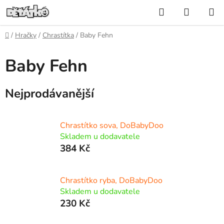
Přejít
Hledat
NÁKUP
na
KOŠÍK
obsah
Domů
/
Hračky
/
Chrastítka
/
Baby Fehn
Baby Fehn
Nejprodávanější
Chrastítko sova, DoBabyDoo
Skladem u dodavatele
384 Kč
Chrastítko ryba, DoBabyDoo
Skladem u dodavatele
230 Kč