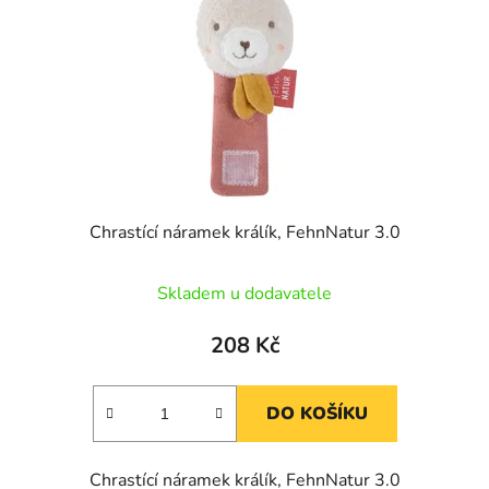
p
o
r
d
o
u
d
k
u
t
k
ů
t
ů
Chrastící náramek králík, FehnNatur 3.0
Skladem u dodavatele
208 Kč
DO KOŠÍKU
Chrastící náramek králík, FehnNatur 3.0