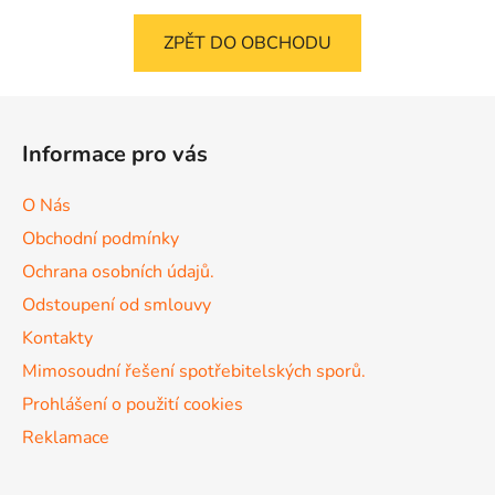
ZPĚT DO OBCHODU
Z
á
Informace pro vás
p
a
O Nás
t
Obchodní podmínky
í
Ochrana osobních údajů.
Odstoupení od smlouvy
Kontakty
Mimosoudní řešení spotřebitelských sporů.
Prohlášení o použití cookies
Reklamace