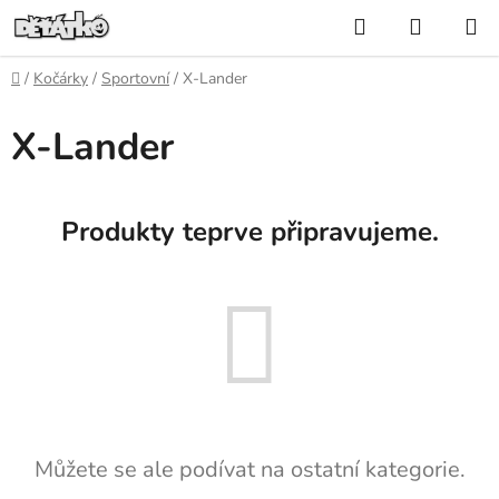
Přejít
Hledat
NÁKUP
na
KOŠÍK
obsah
Domů
/
Kočárky
/
Sportovní
/
X-Lander
X-Lander
Produkty teprve připravujeme.
Můžete se ale podívat na ostatní kategorie.