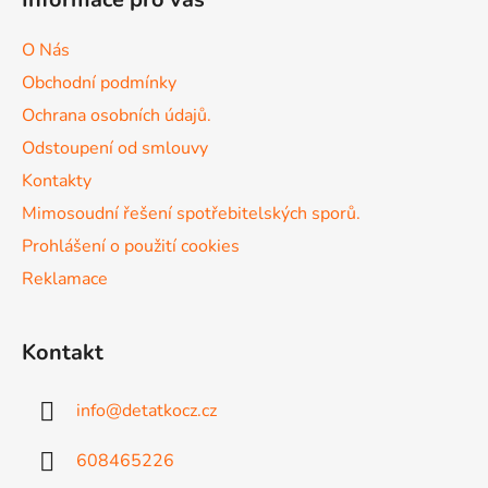
p
a
a
c
O Nás
t
í
Obchodní podmínky
p
í
r
Ochrana osobních údajů.
v
Odstoupení od smlouvy
k
Kontakty
y
v
Mimosoudní řešení spotřebitelských sporů.
ý
Prohlášení o použití cookies
p
Reklamace
i
s
u
Kontakt
info
@
detatkocz.cz
608465226