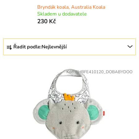
Bryndák koala, Australia Koala
Skladem u dodavatele
230 Kč
Ř
Řadit podle:
Nejlevnější
a
z
V
e
ý
Kód:
BHBFE410120_DOBABYDOO
n
p
í
i
p
s
r
p
o
r
d
o
u
d
k
u
t