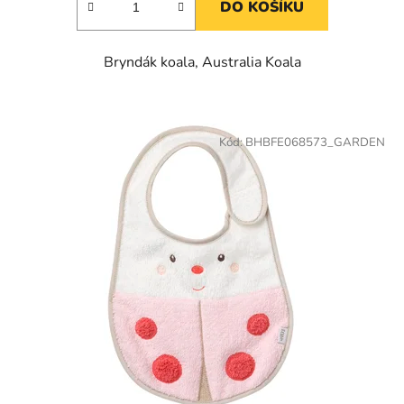
DO KOŠÍKU
Bryndák koala, Australia Koala
Kód:
BHBFE068573_GARDEN