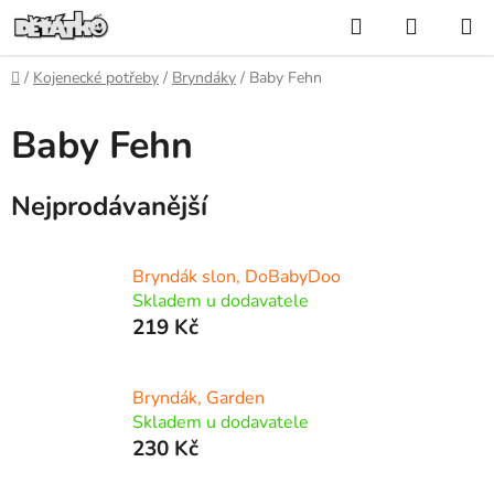
Přejít
Hledat
NÁKUP
na
KOŠÍK
obsah
Domů
/
Kojenecké potřeby
/
Bryndáky
/
Baby Fehn
Baby Fehn
Nejprodávanější
Bryndák slon, DoBabyDoo
Skladem u dodavatele
219 Kč
Bryndák, Garden
Skladem u dodavatele
230 Kč