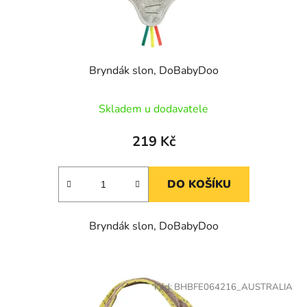
k
ů
t
ů
Bryndák slon, DoBabyDoo
Skladem u dodavatele
219 Kč
DO KOŠÍKU
Bryndák slon, DoBabyDoo
Kód:
BHBFE064216_AUSTRALIA