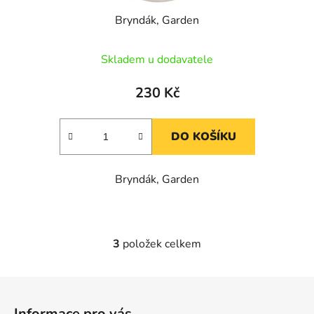
Bryndák, Garden
Skladem u dodavatele
230 Kč
DO KOŠÍKU
Bryndák, Garden
3
položek celkem
O
v
l
Z
á
á
d
Informace pro vás