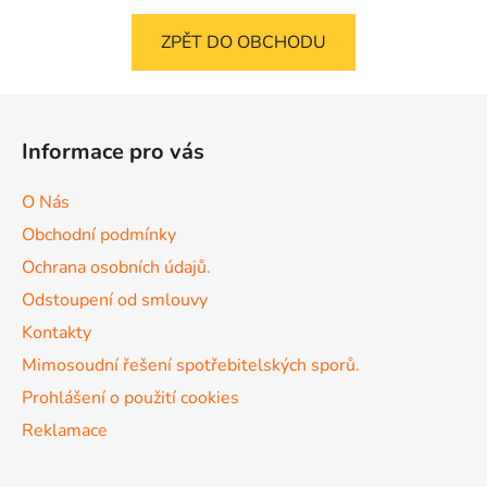
ZPĚT DO OBCHODU
Z
á
Informace pro vás
p
a
O Nás
t
Obchodní podmínky
í
Ochrana osobních údajů.
Odstoupení od smlouvy
Kontakty
Mimosoudní řešení spotřebitelských sporů.
Prohlášení o použití cookies
Reklamace