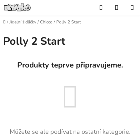
Přejít
Hledat
NÁKUP
na
KOŠÍK
obsah
Domů
/
Jídelní židličky
/
Chicco
/
Polly 2 Start
Polly 2 Start
Produkty teprve připravujeme.
Můžete se ale podívat na ostatní kategorie.