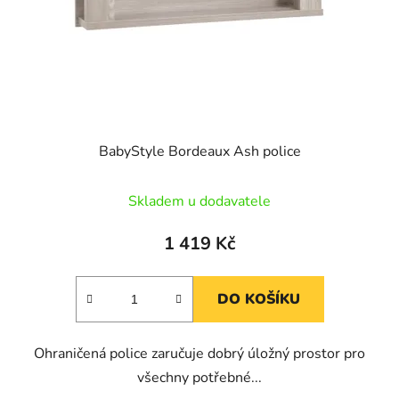
o
u
d
k
u
t
k
ů
t
ů
BabyStyle Bordeaux Ash police
Skladem u dodavatele
1 419 Kč
DO KOŠÍKU
Ohraničená police zaručuje dobrý úložný prostor pro
všechny potřebné...