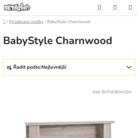
Přejít
Hledat
NÁKUP
na
KOŠÍK
obsah
Domů
/
Prodávané značky
/
BabyStyle Charnwood
BabyStyle Charnwood
Ř
Řadit podle:
Nejlevnější
a
z
V
e
ý
Kód:
BHTWBOASSH
n
p
í
i
p
s
r
p
o
r
d