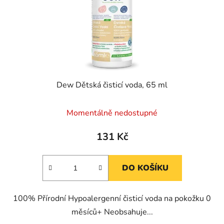
o
u
d
k
u
t
k
ů
t
ů
Dew Dětská čisticí voda, 65 ml
Momentálně nedostupné
131 Kč
DO KOŠÍKU
100% Přírodní Hypoalergenní čisticí voda na pokožku 0
měsíců+ Neobsahuje...