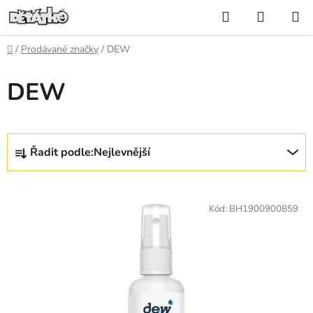
Přejít
Hledat
NÁKUP
na
KOŠÍK
obsah
Domů
/
Prodávané značky
/
DEW
DEW
Ř
Řadit podle:
Nejlevnější
a
z
V
e
ý
Kód:
BH1900900859
n
p
í
i
p
s
r
p
o
r
d