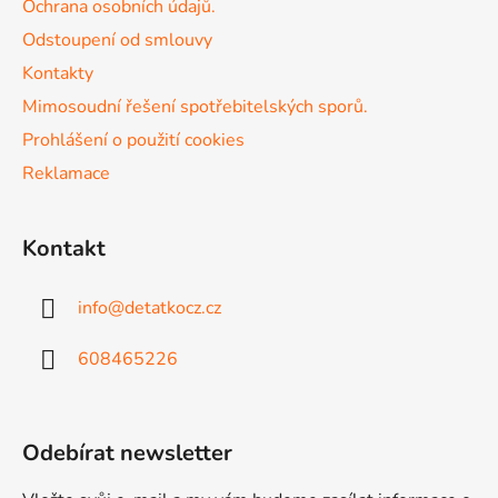
r
Ochrana osobních údajů.
v
Odstoupení od smlouvy
k
Kontakty
y
v
Mimosoudní řešení spotřebitelských sporů.
ý
Prohlášení o použití cookies
p
Reklamace
i
s
u
Kontakt
info
@
detatkocz.cz
608465226
Odebírat newsletter