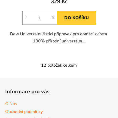
329 Kč
DO KOŠÍKU
Dew Univerzální čisticí přípravek pro domácí zvířata
100% přírodní univerzální...
12
položek celkem
O
v
l
Z
á
á
d
Informace pro vás
p
a
a
c
O Nás
t
í
Obchodní podmínky
p
í