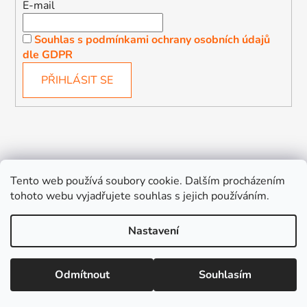
E-mail
Souhlas s podmínkami ochrany osobních údajů
dle GDPR
PŘIHLÁSIT SE
Děťátko
Autosedačky Karlovy Vary
Tento web používá soubory cookie. Dalším procházením
tohoto webu vyjadřujete souhlas s jejich používáním.
Nastavení
Vytvořil Shoptet
Odmítnout
Souhlasím
Copyright 2026
Děťátko
. Všechna práva vyhrazena.
Upravit nastavení cookies