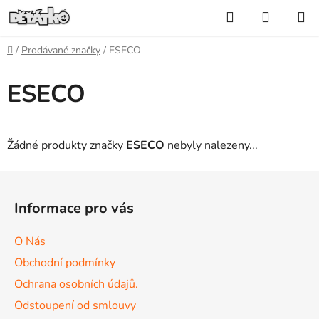
Přejít
Hledat
NÁKUP
na
KOŠÍK
obsah
Domů
/
Prodávané značky
/
ESECO
ESECO
Žádné produkty značky
ESECO
nebyly nalezeny...
Z
á
Informace pro vás
p
a
O Nás
t
Obchodní podmínky
í
Ochrana osobních údajů.
Odstoupení od smlouvy