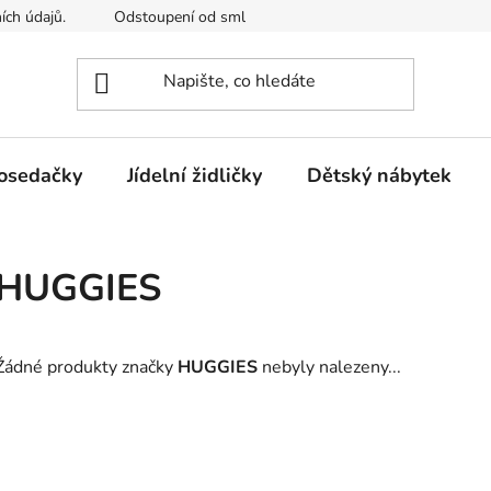
ích údajů.
Odstoupení od smlouvy
Kontakty
Mimosou
osedačky
Jídelní židličky
Dětský nábytek
HUGGIES
Žádné produkty značky
HUGGIES
nebyly nalezeny...