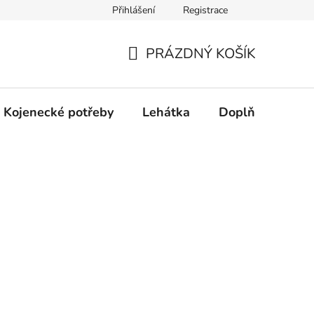
Přihlášení
Registrace
dní řešení spotřebitelských sporů.
Prohlášení o použití cookies
PRÁZDNÝ KOŠÍK
NÁKUPNÍ
KOŠÍK
Kojenecké potřeby
Lehátka
Doplňky
Hr