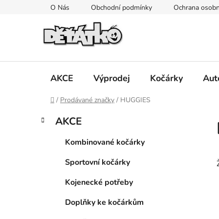
Přejít
O Nás
Obchodní podmínky
Ochrana osobn
na
obsah
AKCE
Výprodej
Kočárky
Aut
Domů
/
Prodávané značky
/
HUGGIES
P
K
Přeskočit
AKCE
a
kategorie
o
t
s
Kombinované kočárky
e
t
g
Sportovní kočárky
r
o
a
r
Kojenecké potřeby
i
n
e
n
Doplňky ke kočárkům
í