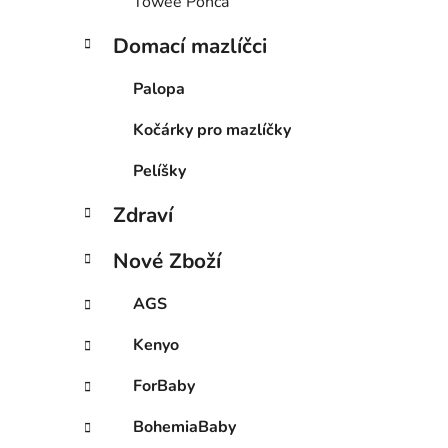
Towee Ponča
Domací mazlíčci
Palopa
Kočárky pro mazlíčky
Pelíšky
Zdraví
Nové Zboží
AGS
Kenyo
ForBaby
BohemiaBaby