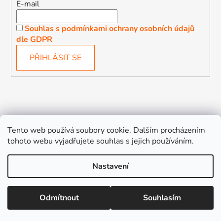
E-mail
Souhlas s podmínkami ochrany osobních údajů
dle GDPR
PŘIHLÁSIT SE
Děťátko
Autosedačky Karlovy Vary
Tento web používá soubory cookie. Dalším procházením
tohoto webu vyjadřujete souhlas s jejich používáním.
Nastavení
Vytvořil Shoptet
Odmítnout
Souhlasím
Copyright 2026
Děťátko
. Všechna práva vyhrazena.
Upravit nastavení cookies