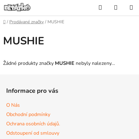
Přejít
Hledat
NÁKUP
na
KOŠÍK
obsah
Domů
/
Prodávané značky
/
MUSHIE
MUSHIE
Žádné produkty značky
MUSHIE
nebyly nalezeny...
Z
á
Informace pro vás
p
a
O Nás
t
Obchodní podmínky
í
Ochrana osobních údajů.
Odstoupení od smlouvy