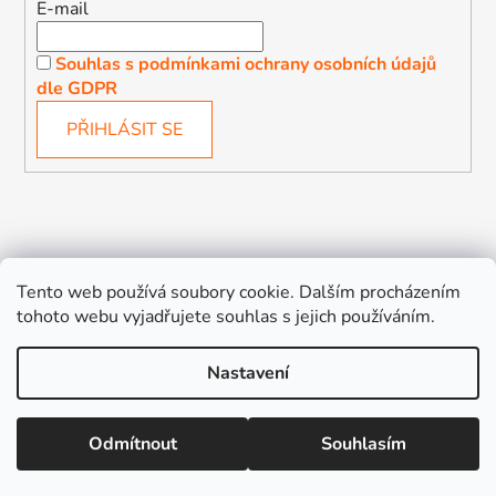
E-mail
Souhlas s podmínkami ochrany osobních údajů
dle GDPR
PŘIHLÁSIT SE
Děťátko
Autosedačky Karlovy Vary
Tento web používá soubory cookie. Dalším procházením
tohoto webu vyjadřujete souhlas s jejich používáním.
Nastavení
Vytvořil Shoptet
Odmítnout
Souhlasím
Copyright 2026
Děťátko
. Všechna práva vyhrazena.
Upravit nastavení cookies