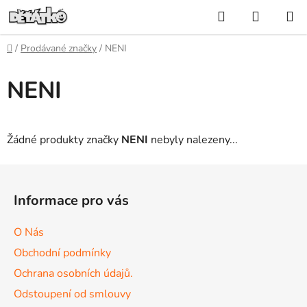
Přejít
Hledat
NÁKUP
na
KOŠÍK
obsah
Domů
/
Prodávané značky
/
NENI
NENI
Žádné produkty značky
NENI
nebyly nalezeny...
Z
á
Informace pro vás
p
a
O Nás
t
Obchodní podmínky
í
Ochrana osobních údajů.
Odstoupení od smlouvy