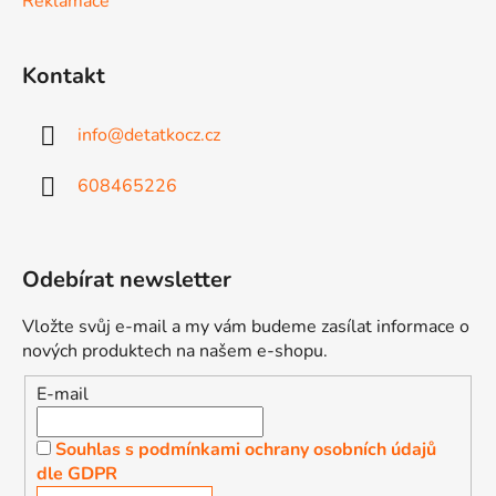
Reklamace
i
s
u
Kontakt
info
@
detatkocz.cz
608465226
Odebírat newsletter
Vložte svůj e-mail a my vám budeme zasílat informace o
nových produktech na našem e-shopu.
E-mail
Souhlas s podmínkami ochrany osobních údajů
dle GDPR