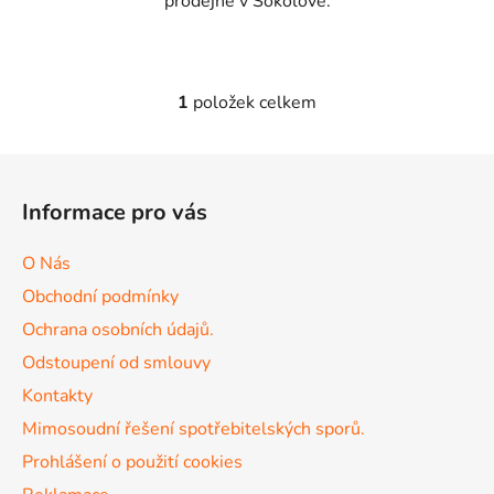
prodejně v Sokolově.
1
položek celkem
O
v
l
Z
á
á
d
Informace pro vás
p
a
a
c
O Nás
t
í
Obchodní podmínky
p
í
r
Ochrana osobních údajů.
v
Odstoupení od smlouvy
k
Kontakty
y
v
Mimosoudní řešení spotřebitelských sporů.
ý
Prohlášení o použití cookies
p