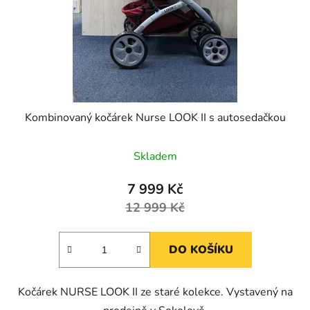
o
u
d
k
u
t
k
ů
t
ů
Kombinovaný kočárek Nurse LOOK II s autosedačkou
Skladem
7 999 Kč
12 999 Kč
DO KOŠÍKU
Kočárek NURSE LOOK II ze staré kolekce. Vystavený na