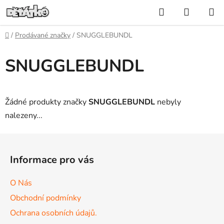
Přejít
Hledat
NÁKUP
na
KOŠÍK
obsah
Domů
/
Prodávané značky
/
SNUGGLEBUNDL
SNUGGLEBUNDL
Žádné produkty značky
SNUGGLEBUNDL
nebyly
nalezeny...
Z
á
Informace pro vás
p
a
O Nás
t
Obchodní podmínky
í
Ochrana osobních údajů.