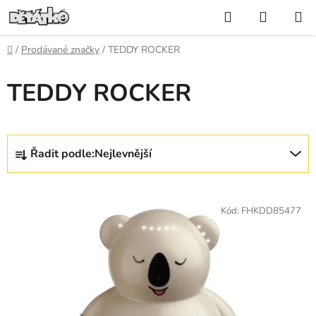
Přejít
Hledat
NÁKUP
na
KOŠÍK
obsah
Domů
/
Prodávané značky
/
TEDDY ROCKER
TEDDY ROCKER
Ř
Řadit podle:
Nejlevnější
a
z
V
e
ý
Kód:
FHKDD85477
n
p
í
i
p
s
r
p
o
r
d