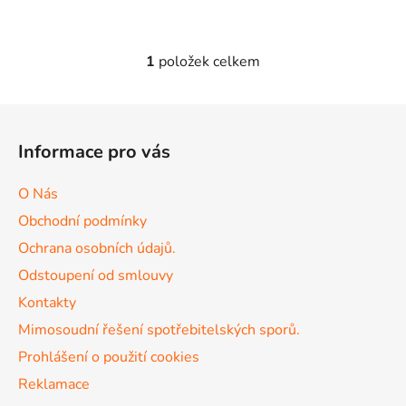
1
položek celkem
O
v
l
Z
á
á
d
Informace pro vás
p
a
a
c
O Nás
t
í
Obchodní podmínky
p
í
r
Ochrana osobních údajů.
v
Odstoupení od smlouvy
k
Kontakty
y
v
Mimosoudní řešení spotřebitelských sporů.
ý
Prohlášení o použití cookies
p
Reklamace
i