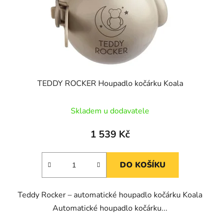
o
u
d
k
u
t
k
ů
t
ů
TEDDY ROCKER Houpadlo kočárku Koala
Skladem u dodavatele
1 539 Kč
DO KOŠÍKU
Teddy Rocker – automatické houpadlo kočárku Koala
Automatické houpadlo kočárku...