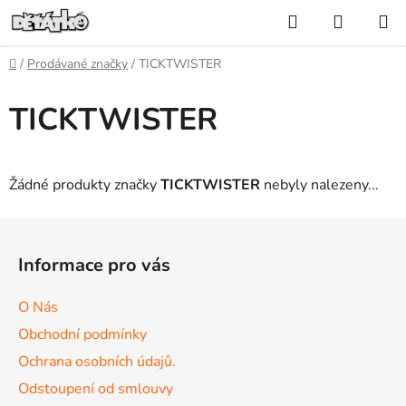
Přejít
Hledat
NÁKUP
na
KOŠÍK
obsah
Domů
/
Prodávané značky
/
TICKTWISTER
TICKTWISTER
Žádné produkty značky
TICKTWISTER
nebyly nalezeny...
Z
á
Informace pro vás
p
a
O Nás
t
Obchodní podmínky
í
Ochrana osobních údajů.
Odstoupení od smlouvy