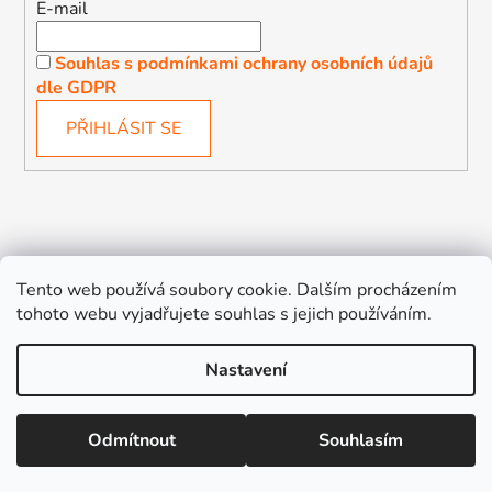
E-mail
Souhlas s podmínkami ochrany osobních údajů
dle GDPR
PŘIHLÁSIT SE
Děťátko
Autosedačky Karlovy Vary
Tento web používá soubory cookie. Dalším procházením
tohoto webu vyjadřujete souhlas s jejich používáním.
Nastavení
Vytvořil Shoptet
Odmítnout
Souhlasím
Copyright 2026
Děťátko
. Všechna práva vyhrazena.
Upravit nastavení cookies