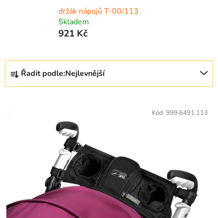
držák nápojů T-00/113
Skladem
921 Kč
Ř
Řadit podle:
Nejlevnější
a
z
V
e
ý
Kód:
999.6491.113
n
p
í
i
p
s
r
p
o
r
d
o
u
d
k
u
t