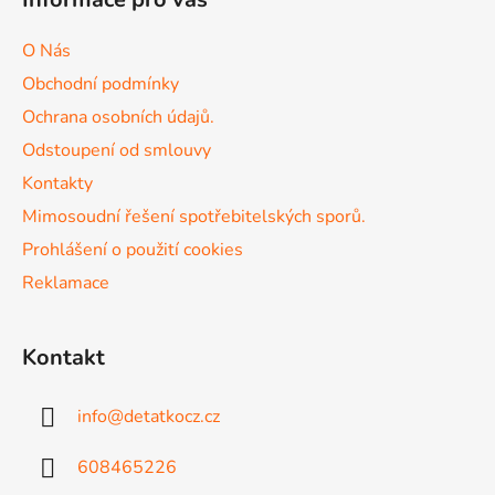
p
a
a
c
O Nás
t
í
Obchodní podmínky
p
í
r
Ochrana osobních údajů.
v
Odstoupení od smlouvy
k
Kontakty
y
v
Mimosoudní řešení spotřebitelských sporů.
ý
Prohlášení o použití cookies
p
Reklamace
i
s
u
Kontakt
info
@
detatkocz.cz
608465226