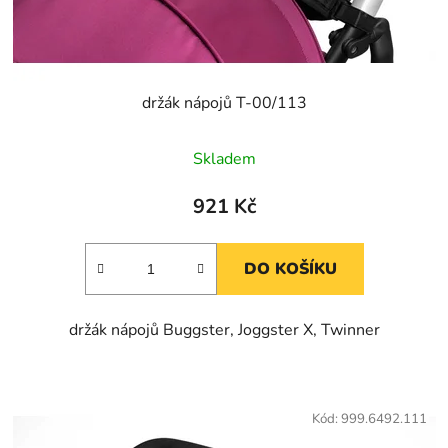
k
ů
t
ů
držák nápojů T-00/113
Skladem
921 Kč
DO KOŠÍKU
držák nápojů Buggster, Joggster X, Twinner
Kód:
999.6492.111