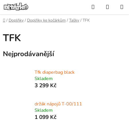
Přejít
Hledat
NÁKUP
na
KOŠÍK
obsah
Domů
/
Doplňky
/
Doplňky ke kočárkům
/
Tašky
/
TFK
TFK
Nejprodávanější
Tfk diaperbag black
Skladem
3 299 Kč
držák nápojů T-00/111
Skladem
1 099 Kč