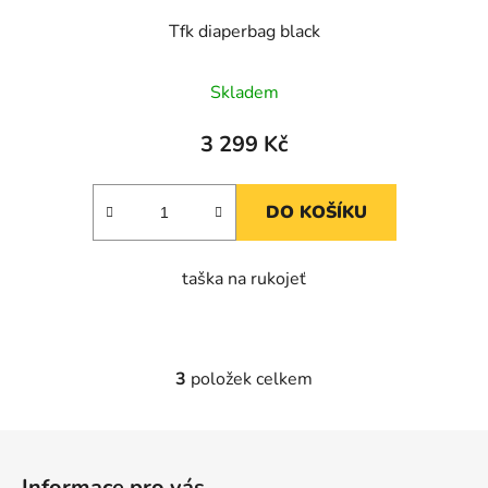
Tfk diaperbag black
Skladem
3 299 Kč
DO KOŠÍKU
taška na rukojeť
3
položek celkem
O
v
l
Z
á
á
d
Informace pro vás