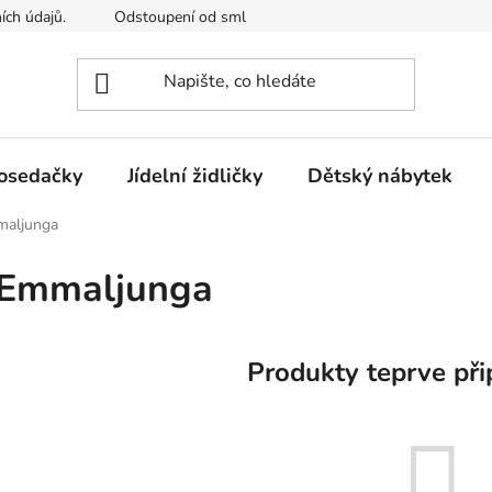
ích údajů.
Odstoupení od smlouvy
Kontakty
Mimosou
osedačky
Jídelní židličky
Dětský nábytek
aljunga
Emmaljunga
Produkty teprve při