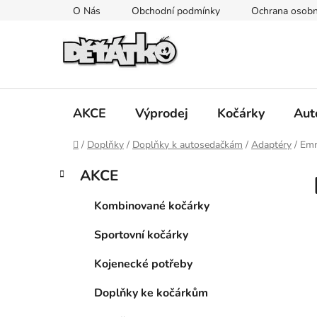
Přejít
O Nás
Obchodní podmínky
Ochrana osobn
na
obsah
AKCE
Výprodej
Kočárky
Aut
Domů
/
Doplňky
/
Doplňky k autosedačkám
/
Adaptéry
/
Emm
P
K
Přeskočit
AKCE
a
kategorie
o
t
s
Kombinované kočárky
e
t
g
Sportovní kočárky
r
o
a
r
Kojenecké potřeby
i
n
e
n
Doplňky ke kočárkům
í