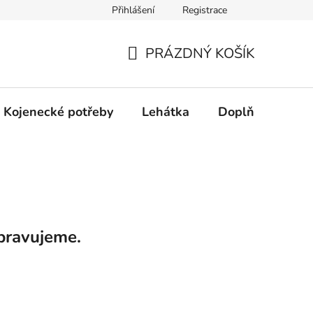
Přihlášení
Registrace
dní řešení spotřebitelských sporů.
Prohlášení o použití cookies
PRÁZDNÝ KOŠÍK
NÁKUPNÍ
KOŠÍK
Kojenecké potřeby
Lehátka
Doplňky
Hr
pravujeme.