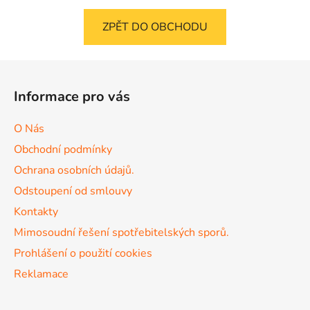
ZPĚT DO OBCHODU
Z
á
Informace pro vás
p
a
O Nás
t
Obchodní podmínky
í
Ochrana osobních údajů.
Odstoupení od smlouvy
Kontakty
Mimosoudní řešení spotřebitelských sporů.
Prohlášení o použití cookies
Reklamace