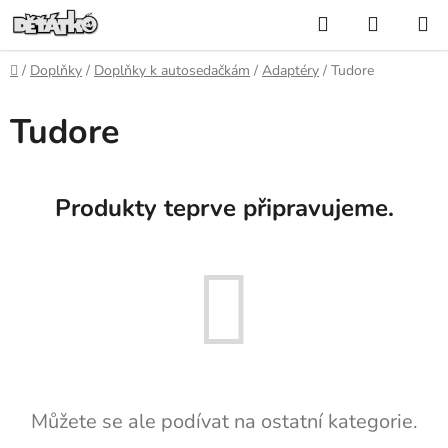
Přejít
Hledat
NÁKUP
na
KOŠÍK
obsah
Domů
/
Doplňky
/
Doplňky k autosedačkám
/
Adaptéry
/
Tudore
Tudore
Produkty teprve připravujeme.
Můžete se ale podívat na ostatní kategorie.